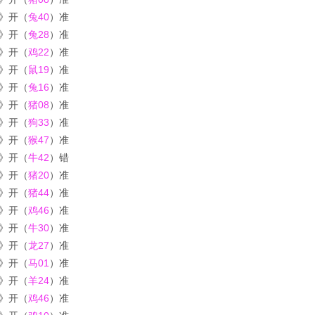
》开（
兔40
）准
》开（
兔28
）准
》开（
鸡22
）准
》开（
鼠19
）准
》开（
兔16
）准
》开（
猪08
）准
》开（
狗33
）准
》开（
猴47
）准
》开（
牛42
）错
》开（
猪20
）准
》开（
猪44
）准
》开（
鸡46
）准
》开（
牛30
）准
》开（
龙27
）准
》开（
马01
）准
》开（
羊24
）准
》开（
鸡46
）准