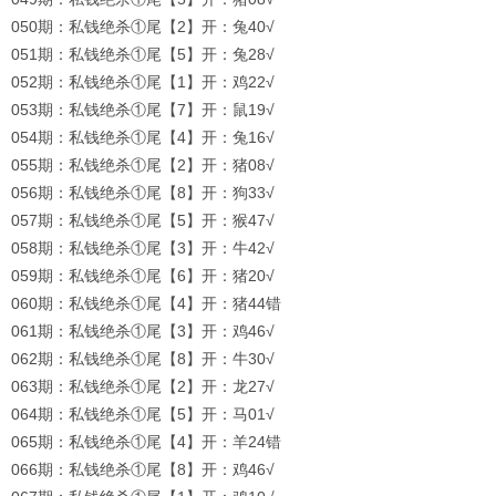
050期：私钱绝杀①尾【2】开：兔40√
051期：私钱绝杀①尾【5】开：兔28√
052期：私钱绝杀①尾【1】开：鸡22√
053期：私钱绝杀①尾【7】开：鼠19√
054期：私钱绝杀①尾【4】开：兔16√
055期：私钱绝杀①尾【2】开：猪08√
056期：私钱绝杀①尾【8】开：狗33√
057期：私钱绝杀①尾【5】开：猴47√
058期：私钱绝杀①尾【3】开：牛42√
059期：私钱绝杀①尾【6】开：猪20√
060期：私钱绝杀①尾【4】开：猪44错
061期：私钱绝杀①尾【3】开：鸡46√
062期：私钱绝杀①尾【8】开：牛30√
063期：私钱绝杀①尾【2】开：龙27√
064期：私钱绝杀①尾【5】开：马01√
065期：私钱绝杀①尾【4】开：羊24错
066期：私钱绝杀①尾【8】开：鸡46√