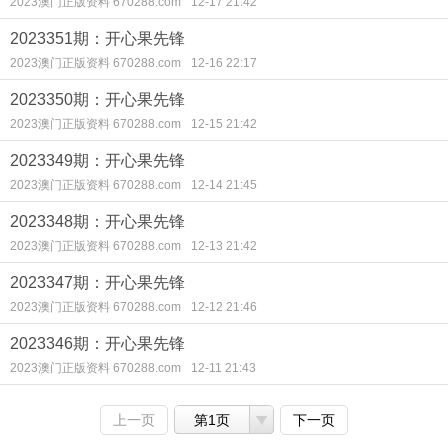
2023澳门正版资料 670288.com
12-17 21:42
2023351期：开心果先锋
2023澳门正版资料 670288.com
12-16 22:17
2023350期：开心果先锋
2023澳门正版资料 670288.com
12-15 21:42
2023349期：开心果先锋
2023澳门正版资料 670288.com
12-14 21:45
2023348期：开心果先锋
2023澳门正版资料 670288.com
12-13 21:42
2023347期：开心果先锋
2023澳门正版资料 670288.com
12-12 21:46
2023346期：开心果先锋
2023澳门正版资料 670288.com
12-11 21:43
上一页
第1页
下一页