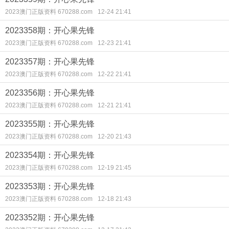
2023澳门正版资料 670288.com
12-24 21:41
2023358期：开心果先锋
2023澳门正版资料 670288.com
12-23 21:41
2023357期：开心果先锋
2023澳门正版资料 670288.com
12-22 21:41
2023356期：开心果先锋
2023澳门正版资料 670288.com
12-21 21:41
2023355期：开心果先锋
2023澳门正版资料 670288.com
12-20 21:43
2023354期：开心果先锋
2023澳门正版资料 670288.com
12-19 21:45
2023353期：开心果先锋
2023澳门正版资料 670288.com
12-18 21:43
2023352期：开心果先锋