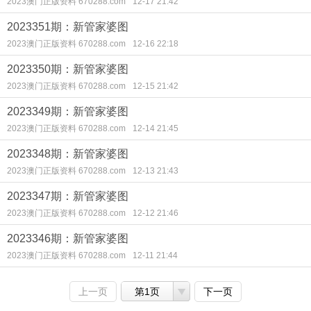
2023澳门正版资料 670288.com
12-17 21:42
2023351期：新管家婆图
2023澳门正版资料 670288.com
12-16 22:18
2023350期：新管家婆图
2023澳门正版资料 670288.com
12-15 21:42
2023349期：新管家婆图
2023澳门正版资料 670288.com
12-14 21:45
2023348期：新管家婆图
2023澳门正版资料 670288.com
12-13 21:43
2023347期：新管家婆图
2023澳门正版资料 670288.com
12-12 21:46
2023346期：新管家婆图
2023澳门正版资料 670288.com
12-11 21:44
上一页
第1页
下一页