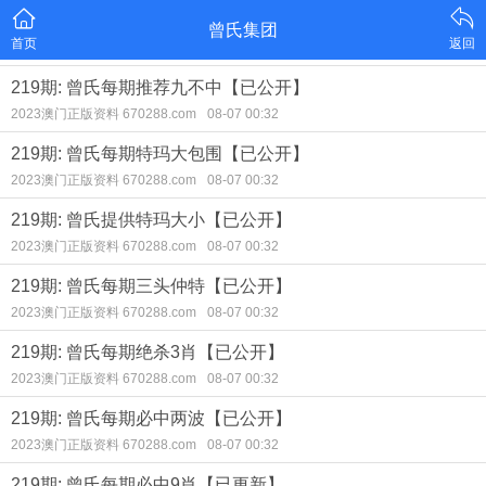
曾氏集团
首页
返回
219期: 曾氏每期推荐九不中【已公开】
2023澳门正版资料 670288.com
08-07 00:32
219期: 曾氏每期特玛大包围【已公开】
2023澳门正版资料 670288.com
08-07 00:32
219期: 曾氏提供特玛大小【已公开】
2023澳门正版资料 670288.com
08-07 00:32
219期: 曾氏每期三头仲特【已公开】
2023澳门正版资料 670288.com
08-07 00:32
219期: 曾氏每期绝杀3肖【已公开】
2023澳门正版资料 670288.com
08-07 00:32
219期: 曾氏每期必中两波【已公开】
2023澳门正版资料 670288.com
08-07 00:32
219期: 曾氏每期必中9肖【已更新】