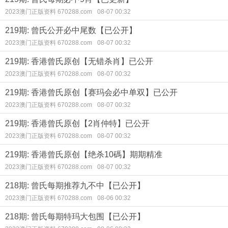
2023澳门正版资料 670288.com
08-07 00:32
219期: 曾氏公开必中尾数【已公开】
2023澳门正版资料 670288.com
08-07 00:32
219期: 香港曾氏原创【无错杀肖】已公开
2023澳门正版资料 670288.com
08-07 00:32
219期: 香港曾氏原创【赛玛会必中单双】已公开
2023澳门正版资料 670288.com
08-07 00:32
219期: 香港曾氏原创【2肖仲特】已公开
2023澳门正版资料 670288.com
08-07 00:32
219期: 香港曾氏原创【绝杀10碼】期期精准
2023澳门正版资料 670288.com
08-07 00:32
218期: 曾氏每期推荐九不中【已公开】
2023澳门正版资料 670288.com
08-06 00:32
218期: 曾氏每期特玛大包围【已公开】