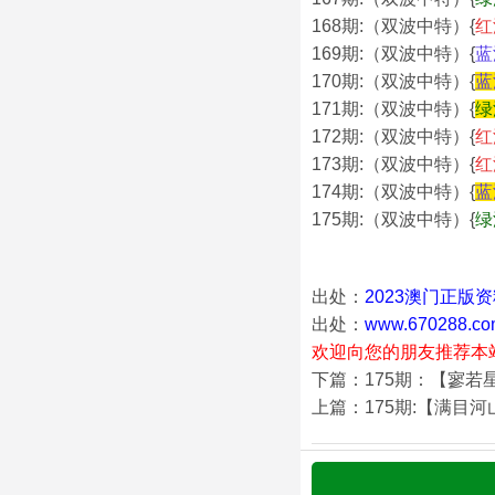
168期:（双波中特）{
红
169期:（双波中特）{
蓝
170期:（双波中特）{
蓝
171期:（双波中特）{
绿
172期:（双波中特）{
红
173期:（双波中特）{
红
174期:（双波中特）{
蓝
175期:（双波中特）{
绿
出处：
2023澳门正版
出处：
www.670288.co
欢迎向您的朋友推荐本
下篇：175期：【寥若
上篇：175期:【满目