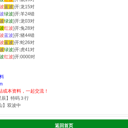
波
蓝
波
}开:龙15对
波
绿
波
}开:羊24错
波
绿
波
}开:龙03对
波
红
波
}开:兔28对
波
蓝
波
}开:猪44错
波
蓝
波
}开:蛇26对
波
绿
波
}开:虎41对
波
红
波
}开:0000对
资料
m
站或本资料，一起交流！
星辰】特码３行
河山】双波中
返回首页