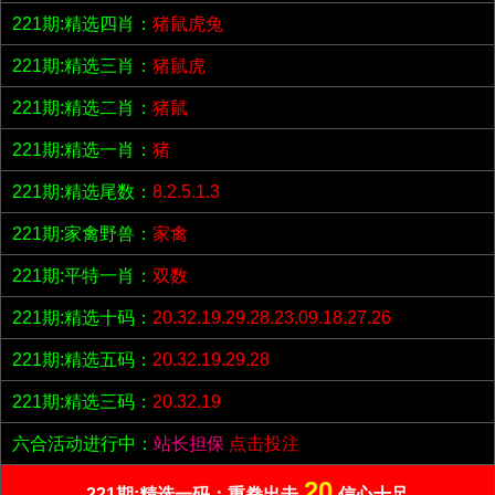
221期:精选四肖：
猪鼠虎兔
221期:精选三肖：
猪鼠虎
221期:精选二肖：
猪鼠
221期:精选一肖：
猪
221期:精选尾数：
8.2.5.1.3
221期:家禽野兽：
家禽
221期:平特一肖：
双数
221期:精选十码：
20.32.19.29.28.23.09.18.27.26
221期:精选五码：
20.32.19.29.28
221期:精选三码：
20.32.19
六合活动进行中：
站长担保
点击投注
20
221期:精选一码：重拳出击-
-信心十足