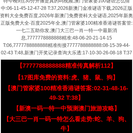
特今晚9点30分开播是真的吗视频,澳门管家婆100谜语怎么猜
中:06-11-45-12-47-28 T:37,2026新澳门金准谜语下载,2026正版
资料大全免费百度,2026年新澳门免费资枓大全谜语,2025年新奥
正版免费大全-百度2025年全,澳门管家婆100精准香港谜答案管:
一七二五助你发,澳门大三巴一肖一特一中最新消
息,7777778888888精准:48-06-20-21-14-15
T:06,7777788888888精准衔接7777788888888:08-15-39-44-
02-43 T:48,新澳门开奖记录查询大乐透:17-10-30-26-08-18 T:37
【7777788888888精准传真解析112】
【17图库免费的资料:虎、猪、鼠、狗】
【澳门管家婆100精准香港谜答案:02-31-48-16-
49-32 T:38】
【新澳一码一特一中预测澳门旅游攻略】
【大三巴一肖一码一特怎么看走势:蛇、羊、狗、
牛】