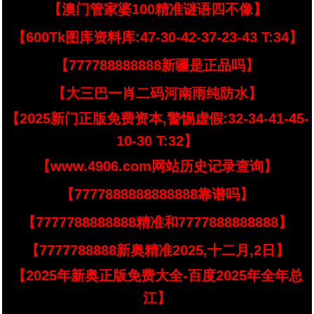
【澳门管家婆100精准谜语四不像】
【600Tk图库资料库:47-30-42-37-23-43 T:34】
【777788888888新疆是正品吗】
【大三巴一肖二码河南雨纯防水】
【2025新门正版免费资本,警惕虚假:32-34-41-45-
10-30 T:32】
【www.4906.com网站历史记录查询】
【7777888888888888靠谱吗】
【7777788888888精准和7777888888888】
【7777788888新奥精准2025,十二月,2日】
【2025年新奥正版免费大全-百度2025年全年总
江】