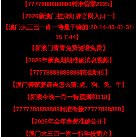
【7777888888888精准管家2025】
【2026新澳门挂牌灯牌官网入口一】
【澳门大三巴一肖一特是干嘛的:20-14-43-41-31-
15 T:44】
【新澳门青青免费谜语免费】
【2025年新奧期期准确消息视频】
【77778888888888精准新传】
【澳门管家婆谜语怎么猜:虎、狗、兔、牛】
【新澳今晚一肖一特预测和318】
【7777788888888精准衔接77777888888】
【2025年全年免费准确公开】
【澳门大三巴一肖一特学校简介】