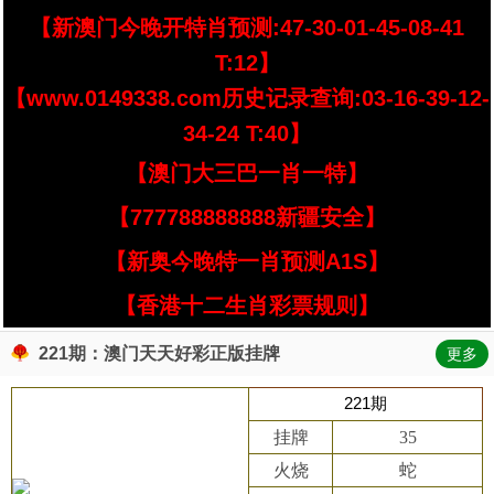
【新澳门今晚开特肖预测:47-30-01-45-08-41
T:12】
【www.0149338.com历史记录查询:03-16-39-12-
34-24 T:40】
【澳门大三巴一肖一特】
【777788888888新疆安全】
【新奥今晚特一肖预测A1S】
【香港十二生肖彩票规则】
221期：澳门天天好彩正版挂牌
更多
221期
挂牌
35
火烧
蛇