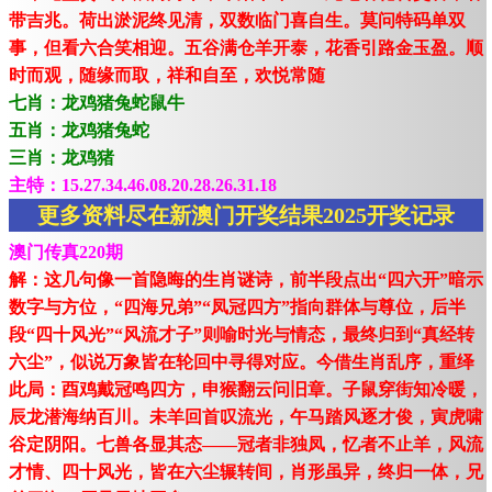
带吉兆。荷出淤泥终见清，双数临门喜自生。莫问特码单双
事，但看六合笑相迎。五谷满仓羊开泰，花香引路金玉盈。顺
时而观，随缘而取，祥和自至，欢悦常随
七肖：龙鸡猪兔蛇鼠牛
五肖：龙鸡猪兔蛇
三肖：龙鸡猪
主特：15.27.34.46.08.20.28.26.31.18
更多资料尽在新澳门开奖结果2025开奖记录
澳门传真220期
解：这几句像一首隐晦的生肖谜诗，前半段点出“四六开”暗示
数字与方位，“四海兄弟”“凤冠四方”指向群体与尊位，后半
段“四十风光”“风流才子”则喻时光与情态，最终归到“真经转
六尘”，似说万象皆在轮回中寻得对应。今借生肖乱序，重绎
此局：酉鸡戴冠鸣四方，申猴翻云问旧章。子鼠穿街知冷暖，
辰龙潜海纳百川。未羊回首叹流光，午马踏风逐才俊，寅虎啸
谷定阴阳。七兽各显其态——冠者非独凤，忆者不止羊，风流
才情、四十风光，皆在六尘辗转间，肖形虽异，终归一体，兄