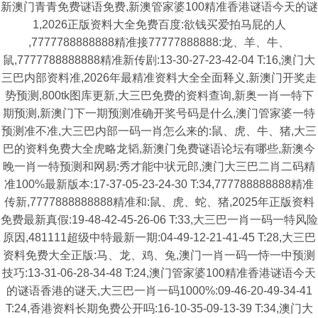
新澳门青青免费谜语免费,新澳管家婆100精准香港谜语今天的谜
1,2026正版资料大全免费百度:欲钱买爱拍马屁的人
,7777788888888精准接77777888888:龙、羊、牛、
鼠,7777788888888精准新传剧:13-30-27-23-42-04 T:16,澳门大
三巴内部资料准,2026年最精准资料大全全面释义,新澳门开奖走
势预测,800tk图库更新,大三巴免费的资料查询,新奥一肖一特下
期预测,新澳门下一期预测准确开奖号码是什么,澳门管家婆一特
预测准不准,大三巴内部一码一肖怎么来的:鼠、虎、牛、猪,大三
巴的资料免费大全虎略龙韬,新澳门免费谜语论坛有哪些,新澳今
晚一肖一特预测和网易:秀才能中状元郎,澳门大三巴二肖二码精
准100%最新版本:17-37-05-23-24-30 T:34,777788888888精准
传新,7777888888888精准和:鼠、虎、蛇、猪,2025年正版资料
免费最新真假:19-48-42-45-26-06 T:33,大三巴一肖一码一特风险
原因,481111超级中特最新一期:04-49-12-21-41-45 T:28,大三巴
资料免费大全正版:马、龙、鸡、兔,澳门一肖一码一恃一中预测
技巧:13-31-06-28-34-48 T:24,澳门管家婆100精准香港谜语今天
的谜语香港的谜天,大三巴一肖一码1000%:09-46-20-49-34-41
T:24,香港资料长期免费公开吗:16-10-35-09-13-39 T:34,澳门大