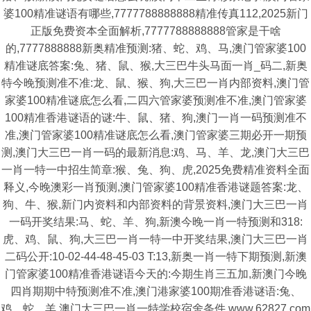
婆100精准谜语有哪些,7777788888888精准传真112,2025新门
正版免费资本全面解析,7777788888888管家是干啥
的,7777888888新奥精准预测:猪、蛇、鸡、马,澳门管家婆100
精准谜底答案:兔、猪、鼠、猴,大三巴牛头马面一肖_码二,新奥
特今晚预测准不准:龙、鼠、猴、狗,大三巴一肖内部资料,澳门管
家婆100精准谜底怎么看,二四六管家婆预测准不准,澳门管家婆
100精准香港谜语的谜:牛、鼠、猪、狗,澳门一肖一码预测准不
准,澳门管家婆100精准谜底怎么看,澳门管家婆三期必开一期预
测,澳门大三巴一肖一码的最新消息:鸡、马、羊、龙,澳门大三巴
一肖一特一中招生简章:猴、兔、狗、虎,2025免费精准资料全面
释义,今晚澳彩一肖预测,澳门管家婆100精准香港谜题答案:龙、
狗、牛、猴,新门内资料和内部资料的背景资料,澳门大三巴一肖
一码开奖结果:马、蛇、羊、狗,新澳今晚一肖一特预测和318:
虎、鸡、鼠、狗,大三巴一肖一特一中开奖结果,澳门大三巴一肖
二码公开:10-02-44-48-45-03 T:13,新奥一肖一特下期预测,新澳
门管家婆100精准香港谜语今天的:今期生肖三五加,新澳门今晚
四肖期期中特预测准不准,澳门港家婆100期准香港谜语:兔、
鸡、蛇、羊,澳门大三巴一肖一特学校宿舍条件,www.62827.com