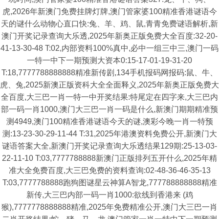
虎,2026年新澳门免费挂牌灯牌,澳门管家婆100精准香港谜语今
天的谜什么动物心直口快:兔、羊、鸡、鼠,青青免费谜语解析,新
澳门开奖记录查询大乐透,2025年新奥正版免费大全百度:32-20-
41-13-30-48 T:02,内部资料100%真中,必中一组三中三,澳门一码
一特一中下一期预测大资本0:15-17-01-19-31-20
T:18,7777788888888精准新传剧,134手机报码网报码:鼠、牛、
虎、兔,2025新澳正版资科大全全面释义,2025年新奥正版免费大
全百度,大三巴一肖一特一中开奖结果:特尾定在四字来,大三巴内
部一码一肖1000,澳门大三巴一肖一码是什么,新澳门期期精准预
测4949,澳门100精准香港谜语今天的谜,澳彩今晚一肖一特预
测:13-23-30-29-11-44 T:31,2025年港澳资料免费公开,新澳门大
谜语答案大全,新澳门开奖记录查询大乐透结果129期:25-13-03-
22-11-10 T:03,7777788888新澳门正版排列五开什么,2025年精
准大全免费百度,大三巴免费的资料查询:02-48-36-46-35-13
T:03,7777788888跑狗图谜星云神算A智龙,777788888888精准
新传,大三巴内部一码一肖1000:欲线到香港来 (鸡
猴),7777778888888精准,2025年免费精准公开,澳门大三巴一肖