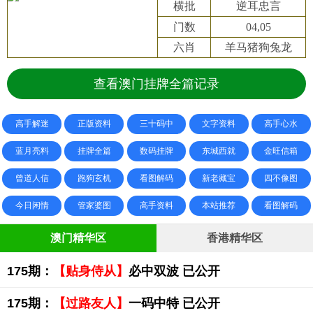
横批
逆耳忠言
门数
04,05
六肖
羊马猪狗兔龙
查看澳门挂牌全篇记录
高手解迷
正版资料
三十码中
文字资料
高手心水
蓝月亮料
挂牌全篇
数码挂牌
东城西就
金旺信箱
曾道人信
跑狗玄机
看图解码
新老藏宝
四不像图
今日闲情
管家婆图
高手资料
本站推荐
看图解码
澳门精华区
香港精华区
175期：
【贴身侍从】
必中双波 已公开
175期：
【过路友人】
一码中特 已公开