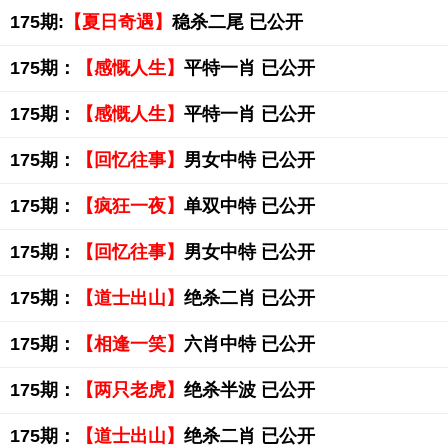
175期:
【夏日奇遇】
稳杀二尾 已公开
175期：
【感慨人生】
平特一肖 已公开
175期：
【感慨人生】
平特一肖 已公开
175期：
【回忆往事】
男女中特 已公开
175期：
【疯狂一夜】
单双中特 已公开
175期：
【回忆往事】
男女中特 已公开
175期：
【道士出山】
绝杀二肖 已公开
175期：
【相逢一笑】
六肖中特 已公开
175期：
【两只老虎】
绝杀半波 已公开
175期：
【道士出山】
绝杀二肖 已公开