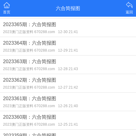
六合简报图
首页
返回
2023365期：六合简报图
2023澳门正版资料 670288.com
12-30 21:41
2023364期：六合简报图
2023澳门正版资料 670288.com
12-29 21:41
2023363期：六合简报图
2023澳门正版资料 670288.com
12-28 21:43
2023362期：六合简报图
2023澳门正版资料 670288.com
12-27 21:42
2023361期：六合简报图
2023澳门正版资料 670288.com
12-26 21:40
2023360期：六合简报图
2023澳门正版资料 670288.com
12-25 21:41
2023359期：六合简报图