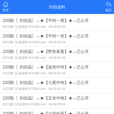
刘伯温料
首页
返回
220期: 〖刘伯温〗→★【平特一尾】★←已公开
2023澳门正版资料 670288.com
08-08 00:35
220期: 〖刘伯温〗→★【平特一肖】★←已公开
2023澳门正版资料 670288.com
08-08 00:34
220期: 〖刘伯温〗→★【野兽家畜】★←已公开
2023澳门正版资料 670288.com
08-08 00:34
220期: 〖刘伯温〗→★【波色中特】★←已公开
2023澳门正版资料 670288.com
08-08 00:34
220期: 〖刘伯温〗→★【七尾中特】★←已公开
2023澳门正版资料 670288.com
08-08 00:34
220期: 〖刘伯温〗→★【五肖中特】★←已公开
2023澳门正版资料 670288.com
08-08 00:34
220期: 〖刘伯温〗→★【六码中平】★←已公开