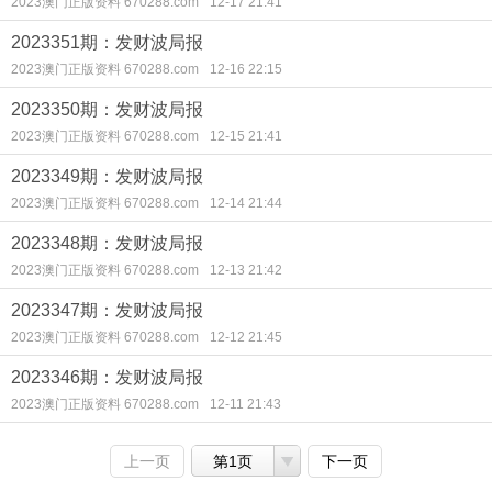
2023澳门正版资料 670288.com
12-17 21:41
2023351期：发财波局报
2023澳门正版资料 670288.com
12-16 22:15
2023350期：发财波局报
2023澳门正版资料 670288.com
12-15 21:41
2023349期：发财波局报
2023澳门正版资料 670288.com
12-14 21:44
2023348期：发财波局报
2023澳门正版资料 670288.com
12-13 21:42
2023347期：发财波局报
2023澳门正版资料 670288.com
12-12 21:45
2023346期：发财波局报
2023澳门正版资料 670288.com
12-11 21:43
上一页
第1页
下一页