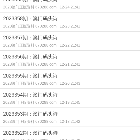
2023澳门正版资料 670288.com
12-24 21:41
2023358期：澳门码头诗
2023澳门正版资料 670288.com
12-23 21:41
2023357期：澳门码头诗
2023澳门正版资料 670288.com
12-22 21:41
2023356期：澳门码头诗
2023澳门正版资料 670288.com
12-21 21:41
2023355期：澳门码头诗
2023澳门正版资料 670288.com
12-20 21:43
2023354期：澳门码头诗
2023澳门正版资料 670288.com
12-19 21:45
2023353期：澳门码头诗
2023澳门正版资料 670288.com
12-18 21:42
2023352期：澳门码头诗