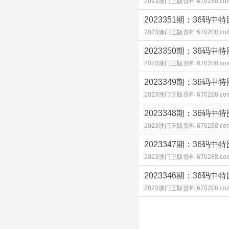
2023澳门正版资料 670288.co
2023351期：36码中特
2023澳门正版资料 670288.co
2023350期：36码中特
2023澳门正版资料 670288.co
2023349期：36码中特
2023澳门正版资料 670288.co
2023348期：36码中特
2023澳门正版资料 670288.co
2023347期：36码中特
2023澳门正版资料 670288.co
2023346期：36码中特
2023澳门正版资料 670288.co