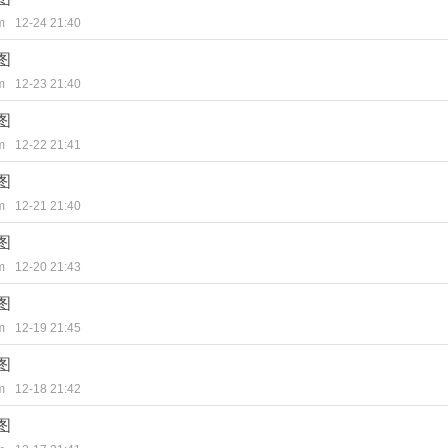
m
12-24 21:40
图
m
12-23 21:40
图
m
12-22 21:41
图
m
12-21 21:40
图
m
12-20 21:43
图
m
12-19 21:45
图
m
12-18 21:42
图