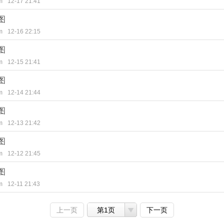
m
12-17 21:41
图
m
12-16 22:15
图
m
12-15 21:41
图
m
12-14 21:44
图
m
12-13 21:42
图
m
12-12 21:45
图
m
12-11 21:43
上一页
第1页
下一页